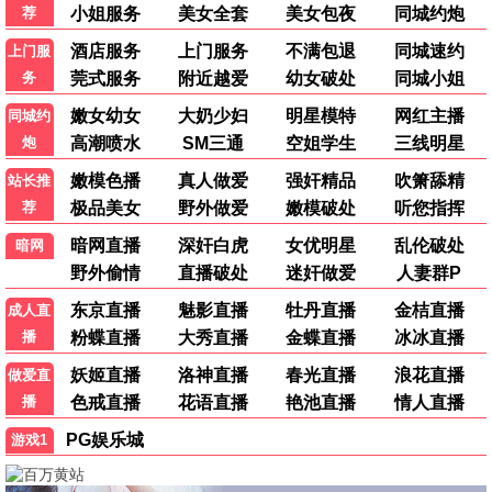
4
重生东北之想让我接盘？做梦
5
岁岁炊烟长
6
雾色炽热
7
别太野
8
爱·回家之开心速递
🎬 电影热榜
1
寒·露
2
克里斯托弗系列