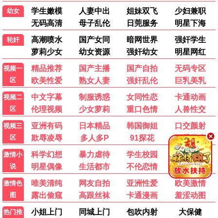
更新至162集·国漫之光
更新至03集
🍬可可
🍬可可
斗罗大陆5重生唐三动态漫
寒冰末日：我屯了千亿物资动态漫
更新至第68集
更新至第88集
🍬可可
🍬可可
全民转职：无职的我终结了神明！
诸界末日在线动态漫
更新至61集·热血
更新至164集
🍬可可
🍬可可
神级奸商：全服求我别薅了
师尊去哪了：变成神兽被五个徒儿rua秃
更新至130集
更新至17集
📺 电视剧热榜
1
两心不疑
2
乖乖女退场，京圈浪子怎么眼红了
3
伪装神女的攻略法则